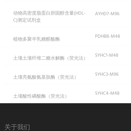
动物高密度脂蛋白胆固醇含量(HDL-
AYHD7-M96
C)测定试剂盒
PDHB8-M48
植物多聚半乳糖醛酸酶
SYHC1-M48
土壤土壤纤维二糖水解酶（荧光法）
SYHC3-M96
土壤亮氨酸氨基肽酶（荧光法）
SYHC4-M48
土壤酸性磷酸酶（荧光法）
关于我们