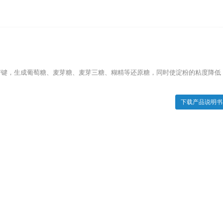
 α-1,4-糖苷键，生成葡萄糖、麦芽糖、麦芽三糖、糊精等还原糖，同时使淀粉的粘度降低
下载产品说明书