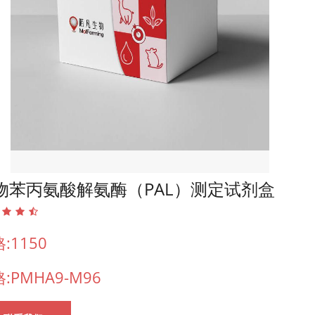
物苯丙氨酸解氨酶（PAL）测定试剂盒
:1150
:PMHA9-M96